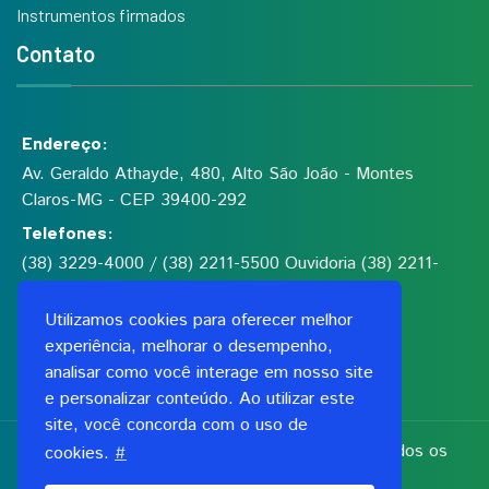
Instrumentos firmados
Contato
Endereço:
Av. Geraldo Athayde, 480, Alto São João - Montes
Claros-MG - CEP 39400-292
Telefones:
(38) 3229-4000 / (38) 2211-5500 Ouvidoria (38) 2211-
5555
Utilizamos cookies para oferecer melhor
experiência, melhorar o desempenho,
Fundação de Saúde Dilson de Quadros Godinho
analisar como você interage em nosso site
CNPJ: 00.991.591/0001-06
e personalizar conteúdo. Ao utilizar este
site, você concorda com o uso de
Copyright 2026, Fundação Dilson Godinho. Todos os
cookies.
#
direitos reservados