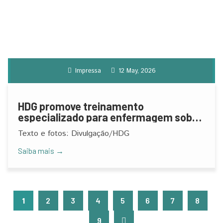
Impressa
12 May, 2026
HDG promove treinamento
especializado para enfermagem sobre
lesões de pele
Texto e fotos: Divulgação/HDG
Saiba mais →
1
2
3
4
5
6
7
8
9