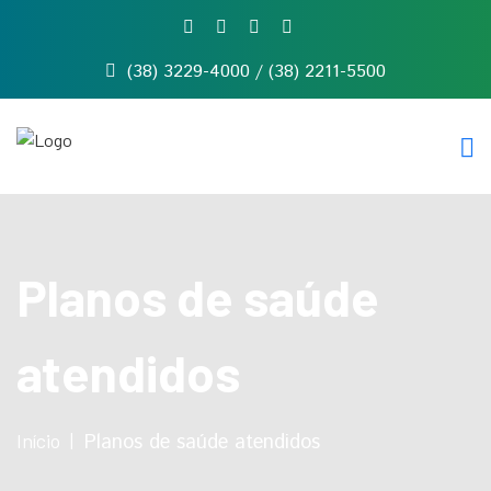
(38) 3229-4000 / (38) 2211-5500
Início
Quem
somos
Serviços
Notícias
Contato
Planos de saúde
atendidos
Início
Planos de saúde atendidos