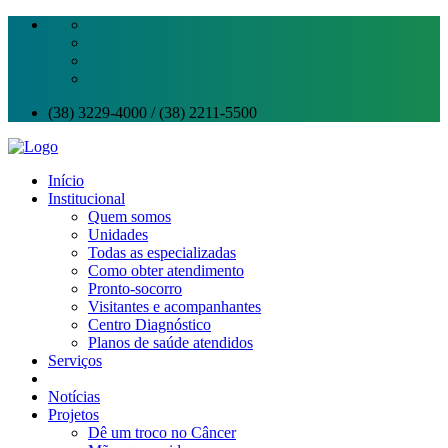
(38) 3229-4000 / (38) 2211-5500
Início
Institucional
Quem somos
Unidades
Todas as especializadas
Como obter atendimento
Pronto-socorro
Visitantes e acompanhantes
Centro Diagnóstico
Planos de saúde atendidos
Serviços
Notícias
Projetos
Dê um troco no Câncer