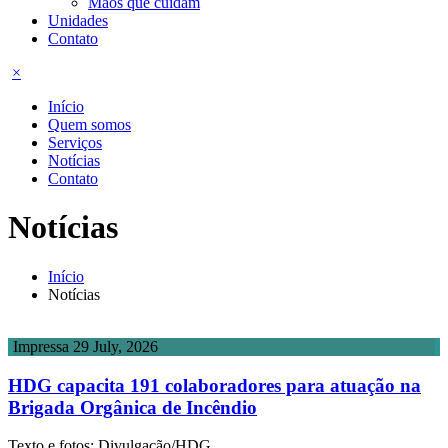
Mãos que cuidam
Unidades
Contato
×
Início
Quem somos
Serviços
Notícias
Contato
Notícias
Início
Notícias
Impressa
29 July, 2026
HDG capacita 191 colaboradores para atuação na
Brigada Orgânica de Incêndio
Texto e fotos: Divulgação/HDG