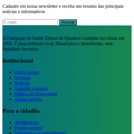
Cadastre em nossa newsletter e receba um resumo das principais
notícias e informativos
Assinar
A Fundação de Saúde Dilson de Quadros Godinho foi criada em
1995. É uma entidade civil, filantrópica e beneficente, sem
finalidade lucrativa.
Institucional
Quem somos
Serviços
Notícias
Trabalhe conosco
Política de Privacidade
Acesso restrito
Para o cidadão
Atendimento
Pronto-socorro
Visitantes e acompanhantes