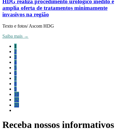
HDG realiza procedimento urológico inédito e
amplia oferta de tratamentos minimamente
invasivos na região
Texto e fotos/ Ascom HDG
Saiba mais →
1
2
3
4
5
6
7
8
9
10
32
33
Receba nossos informativos