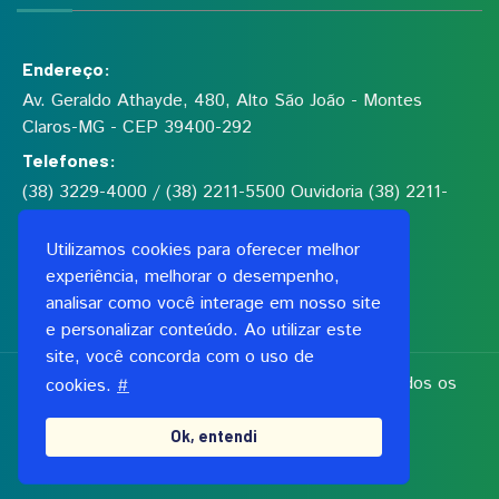
Endereço:
Av. Geraldo Athayde, 480, Alto São João - Montes
Claros-MG - CEP 39400-292
Telefones:
(38) 3229-4000 / (38) 2211-5500 Ouvidoria (38) 2211-
5555
Utilizamos cookies para oferecer melhor
experiência, melhorar o desempenho,
Fundação de Saúde Dilson de Quadros Godinho
analisar como você interage em nosso site
CNPJ: 00.991.591/0001-06
e personalizar conteúdo. Ao utilizar este
site, você concorda com o uso de
Copyright 2026, Fundação Dilson Godinho. Todos os
cookies.
#
direitos reservados
Ok, entendi