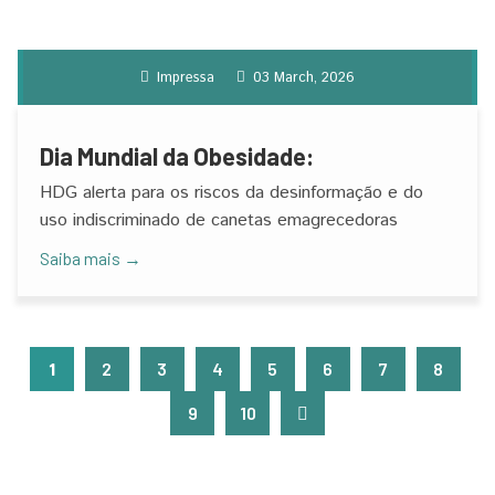
Impressa
03 March, 2026
Dia Mundial da Obesidade:
HDG alerta para os riscos da desinformação e do
uso indiscriminado de canetas emagrecedoras
Saiba mais →
1
2
3
4
5
6
7
8
9
10