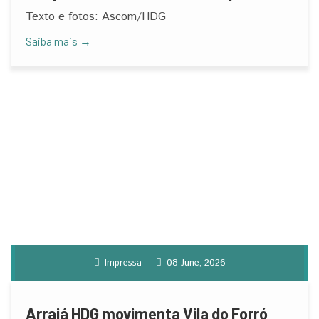
acesso ao tratamento contra o
Texto e fotos: Ascom/HDG
câncer
Saiba mais →
Impressa
08 June, 2026
Arraiá HDG movimenta Vila do Forró