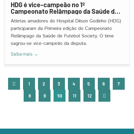
HDG é vice-campeão no 1º
Campeonato Relâmpago da Saúde de
Futebol Society
Atletas amadores do Hospital Dilson Godinho (HDG)
participaram da Primeira edição do Campeonato
Relâmpago da Saúde de Futebol Society. O time
sagrou-se vice-campeão da disputa.
Saiba mais →
1
2
3
4
5
6
7
8
9
10
11
12