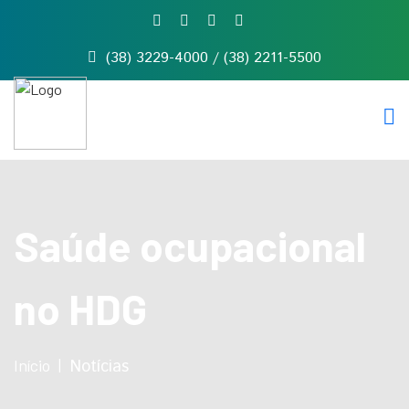
(38) 3229-4000 / (38) 2211-5500
Início
Quem
somos
Serviços
Notícias
Contato
Saúde ocupacional
no HDG
Início
Notícias