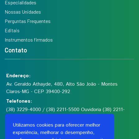
Especialidades
Nossas Unidades
Perguntas Frequentes
Editais
Instrumentos firmados
Contato
Endereço:
Av. Geraldo Athayde, 480, Alto São João - Montes
Claros-MG - CEP 39400-292
Telefones:
(38) 3229-4000 / (38) 2211-5500 Ouvidoria (38) 2211-
5555
Utilizamos cookies para oferecer melhor
experiência, melhorar o desempenho,
Fundação de Saúde Dilson de Quadros Godinho